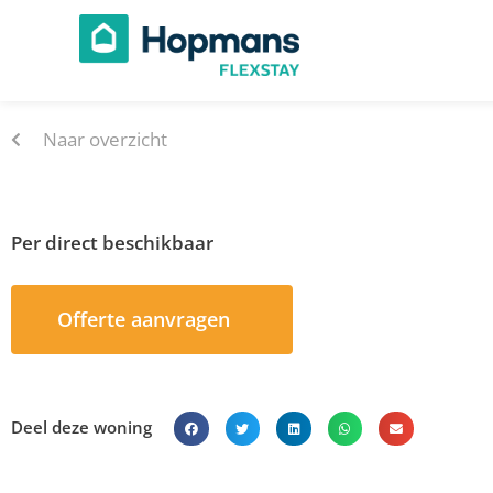
Ga
naar
de
inhoud
Naar overzicht
Per direct beschikbaar
Offerte aanvragen
Deel deze woning