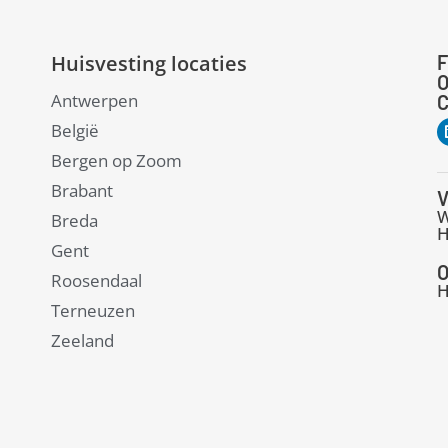
Huisvesting locaties
F
O
Antwerpen
C
België
Bergen op Zoom
Brabant
V
W
Breda
H
Gent
O
Roosendaal
H
Terneuzen
Zeeland