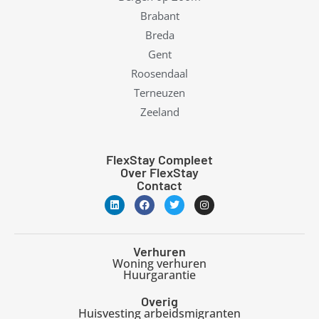
Brabant
Breda
Gent
Roosendaal
Terneuzen
Zeeland
FlexStay Compleet
Over FlexStay
Contact
L
F
T
I
i
a
w
n
n
c
i
s
k
e
t
t
e
b
t
a
d
o
e
g
Verhuren
i
o
r
r
Woning verhuren
n
k
a
Huurgarantie
m
Overig
Huisvesting arbeidsmigranten