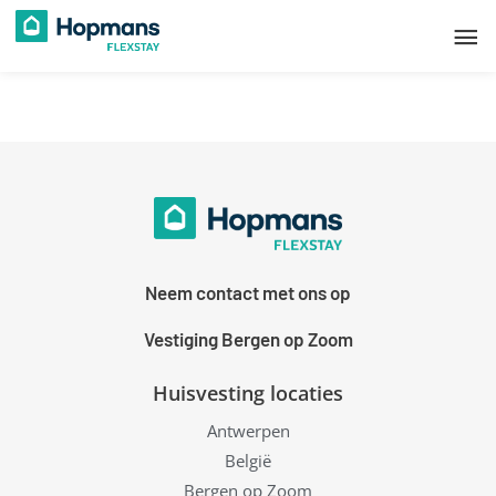
Ga
Ho
naar
de
inhoud
Neem contact met ons op
Vestiging Bergen op Zoom
Huisvesting locaties
Antwerpen
België
Bergen op Zoom