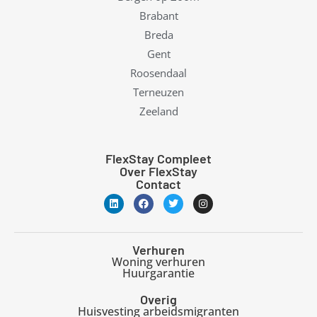
Brabant
Breda
Gent
Roosendaal
Terneuzen
Zeeland
FlexStay Compleet
Over FlexStay
Contact
L
F
T
I
i
a
w
n
n
c
i
s
k
e
t
t
e
b
t
a
d
o
e
g
Verhuren
i
o
r
r
Woning verhuren
n
k
a
Huurgarantie
m
Overig
Huisvesting arbeidsmigranten