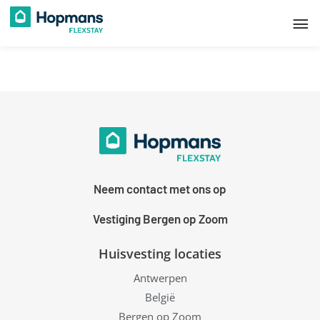
Ga
Ho
naar
de
inhoud
Neem contact met ons op
Vestiging Bergen op Zoom
Huisvesting locaties
Antwerpen
België
Bergen op Zoom