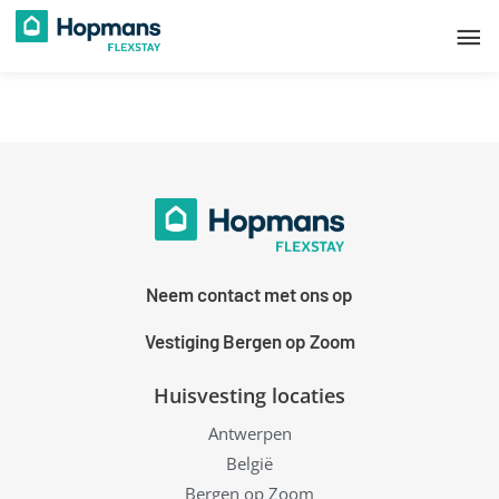
Ga
Ho
naar
de
inhoud
Neem contact met ons op
Vestiging Bergen op Zoom
Huisvesting locaties
Antwerpen
België
Bergen op Zoom