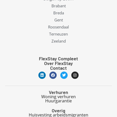
Brabant
Breda
Gent
Roosendaal
Terneuzen
Zeeland
FlexStay Compleet
Over FlexStay
Contact
L
F
T
I
i
a
w
n
n
c
i
s
k
e
t
t
e
b
t
a
d
o
e
g
Verhuren
i
o
r
r
Woning verhuren
n
k
a
Huurgarantie
m
Overig
Huisvesting arbeidsmigranten